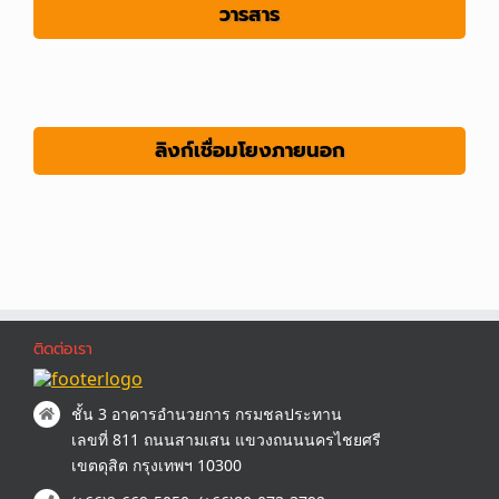
วารสารสมาคมนักอุทกวิทยาไทย ก.พ.
วารสาร
2561: Big Data ในงานอุทกวิทยาและการ
จัดการน้ำ
ลิงก์เชื่อมโยงภายนอก
ติดต่อเรา
ชั้น 3 อาคารอำนวยการ กรมชลประทาน
เลขที่ 811 ถนนสามเสน แขวงถนนนครไชยศรี
เขตดุสิต กรุงเทพฯ 10300