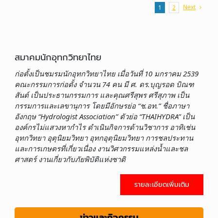
Next
1
2
สมาคมนักอุทกวิทยาไทย
ก่อตั้งเป็นชมรมนักอุทกวิทยาไทย เมื่อวันที่ 10 มกราคม 2539
คณะกรรมการก่อตั้ง จำนวน 74 คน มี ศ. ดร.บุญรอด บิณฑ
สันต์ เป็นประธานกรรมการ และคุณศรีสุพร ศรีสุภาพ เป็น
กรรมการและเลขานุการ โดยมีอักษรย่อ “ช.อท.” ชื่อภาษา
อังกฤษ “Hydrologist Association” ตัวย่อ “THAIHYDRA” เป็น
องค์กรไม่แสวงหากำไร ดำเนินกิจการด้านวิชาการ อาทิเช่น
อุทกวิทยา อุตุนิยมวิทยา อุทกอุตุนิยมวิทยา การชลประทาน
และการเกษตรที่เกี่ยวเนื่อง งานวิศวกรรมแหล่งน้ำและชล
ศาสตร์ งานเกี่ยวกับภัยพิบัติแห่งชาติ
รายละเอียดเพิ่มเติม
ข่าวและกิจกรรม